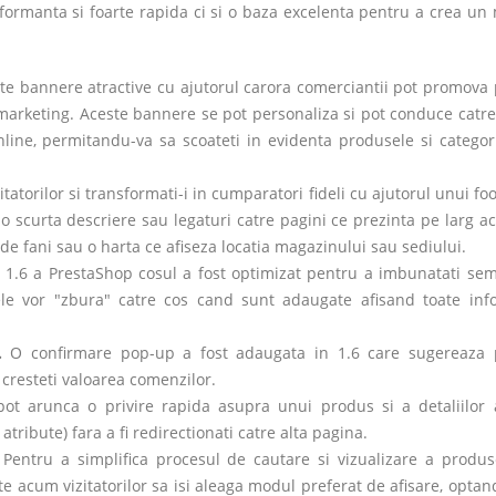
rmanta si foarte rapida ci si o baza excelenta pentru a crea un
te bannere atractive cu ajutorul carora comerciantii pot promova
 marketing. Aceste bannere se pot personaliza si pot conduce catre 
nline, permitandu-va sa scoateti in evidenta produsele si categori
itatorilor si transformati-i in cumparatori fideli cu ajutorul unui fo
o scurta descriere sau legaturi catre pagini ce prezinta pe larg ac
de fani sau o harta ce afiseza locatia magazinului sau sediului.
 1.6 a PrestaShop cosul a fost optimizat pentru a imbunatati semn
le vor "zbura" catre cos cand sunt adaugate afisand toate info
).
O confirmare pop-up a fost adaugata in 1.6 care sugereaza
cresteti valoarea comenzilor.
i pot arunca o privire rapida asupra unui produs si a detaliilor 
atribute) fara a fi redirectionati catre alta pagina.
.
Pentru a simplifica procesul de cautare si vizualizare a produs
e acum vizitatorilor sa isi aleaga modul preferat de afisare, optan