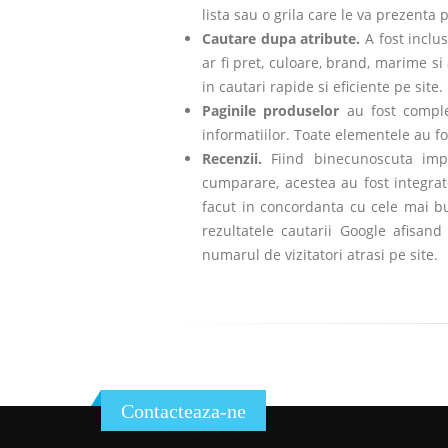
lista sau o grila care le va prezenta
Cautare dupa atribute.
A fost inclu
ar fi pret, culoare, brand, marime s
in cautari rapide si eficiente pe site.
Paginile produselor
au fost compl
informatiilor. Toate elementele au f
Recenzii.
Fiind binecunoscuta impo
cumparare, acestea au fost integrat
facut in concordanta cu cele mai bu
rezultatele cautarii Google afisan
numarul de vizitatori atrasi pe site.
Contacteaza-ne