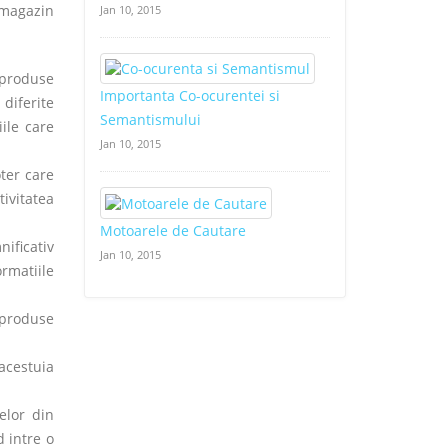
 magazin
Jan 10, 2015
 produse
Importanta Co-ocurentei si
diferite
Semantismului
ile care
Jan 10, 2015
oter care
tivitatea
Motoarele de Cautare
ificativ
Jan 10, 2015
rmatiile
 produse
acestuia
elor din
d intre o