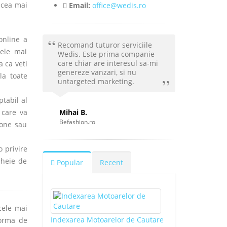
 cea mai
Email:
office@wedis.ro
online a
Recomand tuturor serviciile
cele mai
Wedis. Este prima companie
care chiar are interesul sa-mi
a ca veti
genereze vanzari, si nu
la toate
untargeted marketing.
ptabil al
 care va
Mihai B.
Befashion.ro
hone sau
o privire
cheie de
Popular
Recent
cele mai
Indexarea Motoarelor de Cautare
forma de