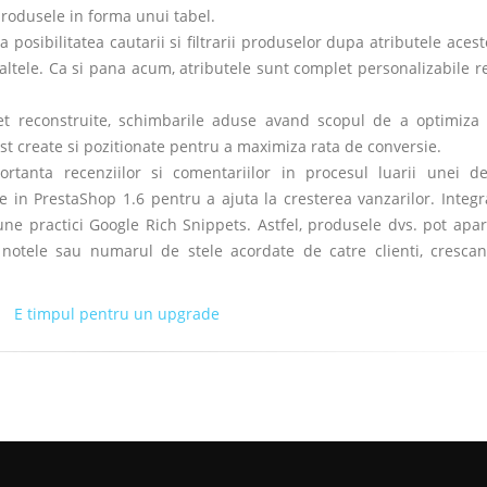
 produsele in forma unui tabel.
sa posibilitatea cautarii si filtrarii produselor dupa atributele ace
i altele. Ca si pana acum, atributele sunt complet personalizabile 
et reconstruite, schimbarile aduse avand scopul de a optimiza 
ost create si pozitionate pentru a maximiza rata de conversie.
rtanta recenziilor si comentariilor in procesul luarii unei de
e in PrestaShop 1.6 pentru a ajuta la cresterea vanzarilor. Integr
ne practici Google Rich Snippets. Astfel, produsele dvs. pot apar
d notele sau numarul de stele acordate de catre clienti, crescan
E timpul pentru un upgrade