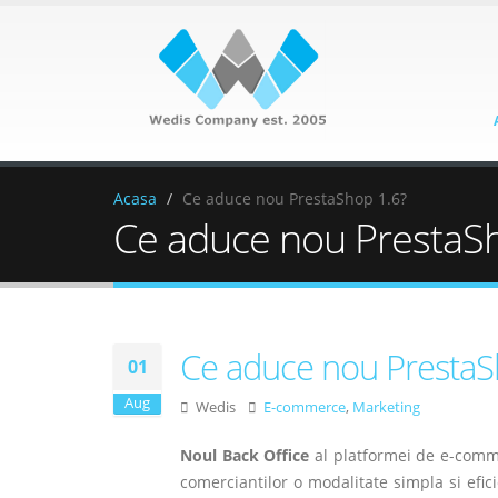
Acasa
Ce aduce nou PrestaShop 1.6?
Ce aduce nou PrestaS
Ce aduce nou PrestaS
01
Aug
Wedis
E-commerce
,
Marketing
Noul Back Office
al platformei de e-comme
comerciantilor o modalitate simpla si efic