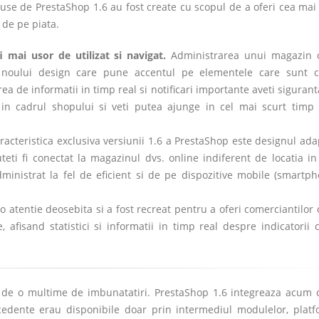
aduse de PrestaShop 1.6 au fost create cu scopul de a oferi cea mai
 de pe piata.
i mai usor de utilizat si navigat.
Administrarea unui magazin 
 noului design care pune accentul pe elementele care sunt 
rea de informatii in timp real si notificari importante aveti sigurant
 in cadrul shopului si veti putea ajunge in cel mai scurt timp 
racteristica exclusiva versiunii 1.6 a PrestaShop este designul ada
ti fi conectat la magazinul dvs. online indiferent de locatia in
administrat la fel de eficient si de pe dispozitive mobile (smartp
 atentie deosebita si a fost recreat pentru a oferi comerciantilor 
 afisand statistici si informatii in timp real despre indicatorii 
a de o multime de imbunatatiri. PrestaShop 1.6 integreaza acum 
recedente erau disponibile doar prin intermediul modulelor, plat