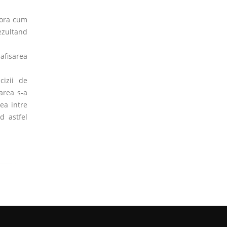
stora cum
rezultand
afisarea
cizii de
area s-a
ea intre
d astfel