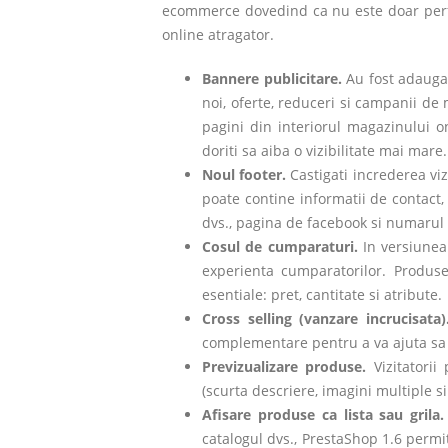
ecommerce dovedind ca nu este doar perfo
online atragator.
Bannere publicitare.
Au fost adauga
noi, oferte, reduceri si campanii de
pagini din interiorul magazinului o
doriti sa aiba o vizibilitate mai mare.
Noul footer.
Castigati increderea viz
poate contine informatii de contact, 
dvs., pagina de facebook si numarul 
Cosul de cumparaturi.
In versiunea
experienta cumparatorilor. Produse
esentiale: pret, cantitate si atribute.
Cross selling (vanzare incrucisata
complementare pentru a va ajuta sa 
Previzualizare produse.
Vizitatori
(scurta descriere, imagini multiple si 
Afisare produse ca lista sau grila
catalogul dvs., PrestaShop 1.6 permit