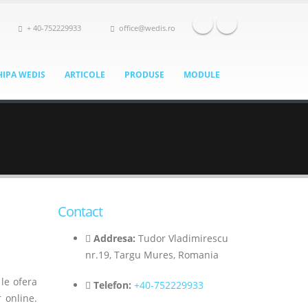
+ 40-752229933
office@wedis.ro
HIPA WEDIS
ARTICOLE
PRODUSE
MODULE
Contact
Addresa:
Tudor Vladimirescu
nr.19, Targu Mures, Romania
le ofera
Telefon:
+40-752229933
r online.