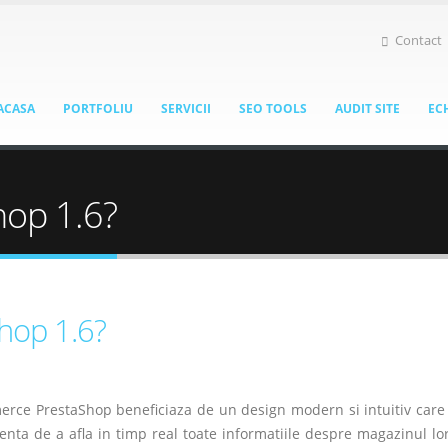
Contact
ACASA
PORTFOLIU
SERVICII
SEO TOOLS
AUDIT SITE
EC
hop 1.6?
hop 1.6?
rce PrestaShop beneficiaza de un design modern si intuitiv care 
ienta de a afla in timp real toate informatiile despre magazinul lo